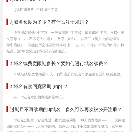
.tj续期期限从1年到10年不等
.tj域名长度为多少？有什么注册规则？
个别域名最低1个字符，一般最低2个字符起，最多63个字符。只提供英
文字母（a-z，不区分大小写）、数字（0-9）、以及"-"（英文中的连词号，
即中横线），不能使用空格及特殊字符(如!、$、&、? 等),"-"不能用作开头和
结尾。注*中文域名实际是转码后注册。
.tj域名续费宽限期多长？要如何进行域名续费？
.tj 域名续期宽限期是30天，我司注册的域名可以在后台进行续费生效。
.tj域名有赎回宽限期 (rgp) ？
有，.tj域名赎回的宽限期是30天。
过期且不再续期的.tj域名，多久可以再次被公开注册？
.tj域名过期后，它会经过下面的生命周期：30天的宽限期-----> 30天内赎
回的宽限期-------> 5天等待删除。如果合作伙伴不续期或恢复域名，它将在