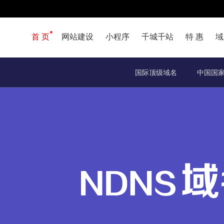
首 页
网站建设
小程序
千城千站
特 惠
域
国际顶级域名
中国国