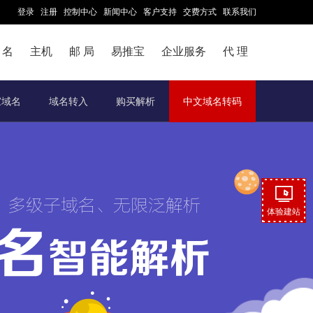
登录
注册
控制中心
新闻中心
客户支持
交费方式
联系我们
 名
主机
邮 局
易推宝
企业服务
代 理
家域名
域名转入
购买解析
中文域名转码
体验建站