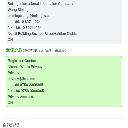
Beijing International Information Company
Wang Siming
psimingwang@beijingiic.com
tel: +86.10 82711234
fax: +86.10 82711234
No.18 Building,Suzhou StreetHaidian District
CN
受保护后
(保护您的个人信息不被显示)
Registrant Contact:
Nicenic Whois Privacy
Privacy
privacy@iisp.com
tel: +86.0756-3366365
fax: +86.0756-3366365
Privacy Address
CN
自我介绍