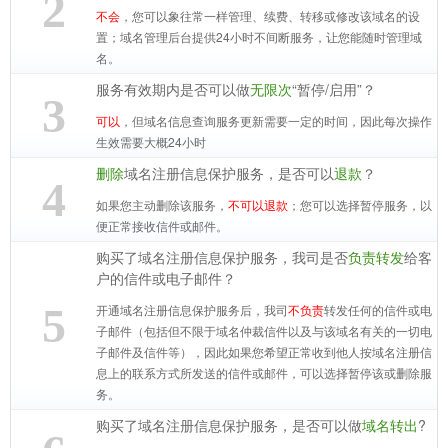
2
不会
，您可以象往常一样管理、续费、转移或修改该域名的设
置；域名管理后台提供24小时不间断服务，让您能随时管理域
名。
服务有效期内是否可以做
无限次
“暂停/启用”？
3
可以
，但域名信息查询服务更新需要一定的时间，因此每次操作
生效需要大概24小时
删除
域名注册信息保护服务，是否可以
退款
？
4
如果您主动删除该服务，
不可以退款
；您可以选择暂停服务，以
便正常接收信件或邮件。
购买了域名注册信息保护服务，我司是否
负责转发
给客
户的信件或电子邮件？
5
开通域名注册信息保护服务后，我司
不负责
转发任何的信件或电
子邮件（包括但不限于域名仲裁信件以及与该域名有关的一切电
子邮件及信件等），因此如果您希望正常收到他人按域名注册信
息上的联系方式所发送的信件或邮件，可以选择暂停该或删除服
务。
购买了域名注册信息保护服务，是否可以做
域名转出
?