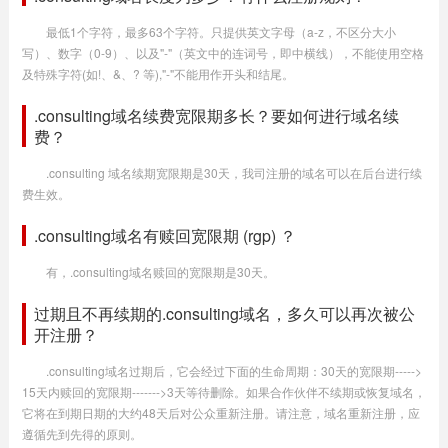
最低1个字符，最多63个字符。只提供英文字母（a-z，不区分大小
写）、数字（0-9）、以及"-"（英文中的连词号，即中横线），不能使用空格
及特殊字符(如!、&、? 等),"-"不能用作开头和结尾。
.consulting域名续费宽限期多长？要如何进行域名续
费？
.consulting 域名续期宽限期是30天，我司注册的域名可以在后台进行续
费生效。
.consulting域名有赎回宽限期 (rgp) ？
有，.consulting域名赎回的宽限期是30天。
过期且不再续期的.consulting域名，多久可以再次被公
开注册？
.consulting域名过期后，它会经过下面的生命周期：30天的宽限期----->
15天内赎回的宽限期------->3天等待删除。如果合作伙伴不续期或恢复域名，
它将在到期日期的大约48天后对公众重新注册。请注意，域名重新注册，应
遵循先到先得的原则。