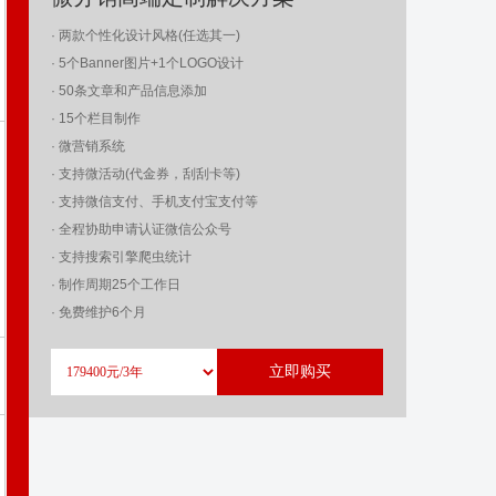
· 两款个性化设计风格(任选其一)
· 5个Banner图片+1个LOGO设计
· 50条文章和产品信息添加
· 15个栏目制作
· 微营销系统
· 支持微活动(代金券，刮刮卡等)
· 支持微信支付、手机支付宝支付等
· 全程协助申请认证微信公众号
· 支持搜索引擎爬虫统计
· 制作周期25个工作日
· 免费维护6个月