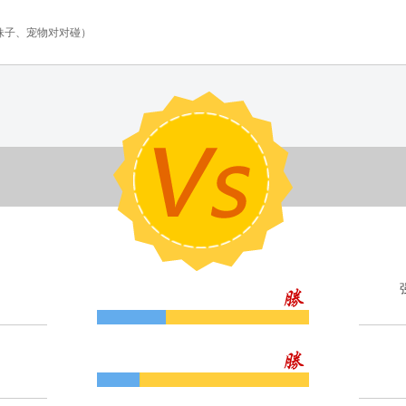
妹子、宠物对对碰）