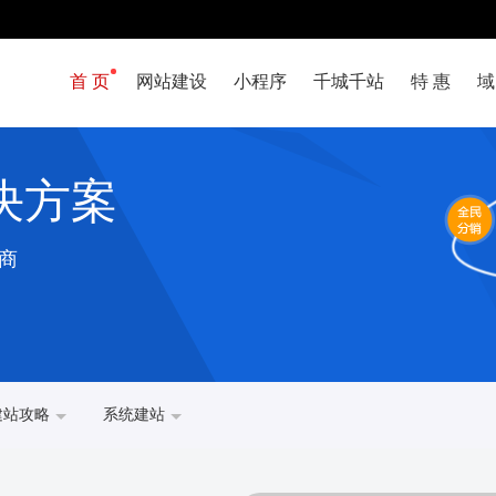
首 页
网站建设
小程序
千城千站
特 惠
域
决方案
商
建站攻略
系统建站