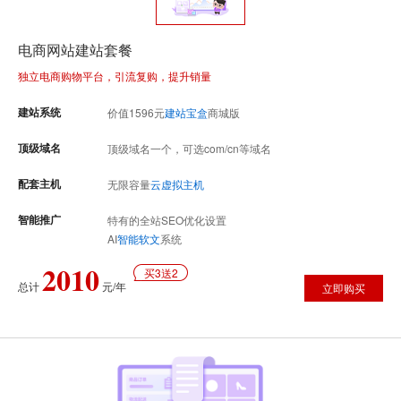
电商网站建站套餐
独立电商购物平台，引流复购，提升销量
建站系统
价值
1596
元
建站宝盒
商城版
顶级域名
顶级域名一个，可选com/cn等域名
配套主机
无限容量
云虚拟主机
智能推广
特有的全站SEO优化设置
AI
智能软文
系统
2010
买3送2
总计
元/年
立即购买