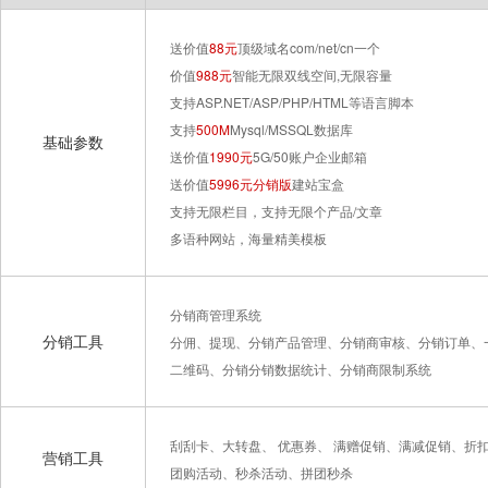
送价值
88元
顶级域名com/net/cn一个
价值
988元
智能无限双线空间,无限容量
支持ASP.NET/ASP/PHP/HTML等语言脚本
支持
500M
Mysql/MSSQL数据库
基础参数
送价值
1990元
5G/50账户企业邮箱
送价值
5996
元分销版
建站宝盒
支持无限栏目，支持无限个产品/文章
多语种网站，海量精美模板
分销商管理系统
分销工具
分佣、提现、分销产品管理、分销商审核、分销订单、
二维码、分销分销数据统计、分销商限制系统
刮刮卡、大转盘、 优惠券、 满赠促销、满减促销、折
营销工具
团购活动、秒杀活动、拼团秒杀