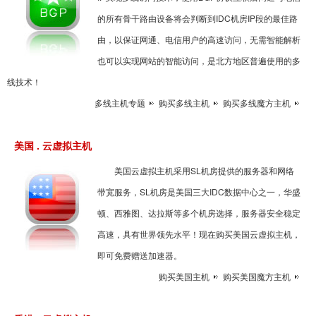
的所有骨干路由设备将会判断到IDC机房IP段的最佳路
由，以保证网通、电信用户的高速访问，无需智能解析
也可以实现网站的智能访问，是北方地区普遍使用的多
线技术！
多线主机专题
购买多线主机
购买多线魔方主机
美国 . 云虚拟主机
美国云虚拟主机采用SL机房提供的服务器和网络
带宽服务，SL机房是美国三大IDC数据中心之一，华盛
顿、西雅图、达拉斯等多个机房选择，服务器安全稳定
高速，具有世界领先水平！现在购买美国云虚拟主机，
即可免费赠送加速器。
购买美国主机
购买美国魔方主机