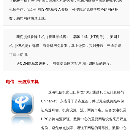
（BGP主机）三个中国大陆地区机房选择，机房均选择与国家正规甲A级
机房合作。我公司有
ISP网站接入
资质，可按规定免费帮您
协助网站备
案
，助您网站快速上线。
我们提供
香港主机
（新世界机房）、
韩国主机
（KT机房）、
美国主
机
（KR机房）选择，海外机房免备案，马上缴费，实时开通，开通后即
可马上使用。
送
CDN网站加速器
，可有效提高国内客户访问您网站的速度。
电信 . 云虚拟主机
珠海电信机房出口带宽40G, 通过10G光纤直接与
ChinaNet广东省骨干节点互连，并以冗余线路结构保
证高速可靠。机房设施一流，两路市电、自备发电机及
UPS多路电源保证。数据中心的重要网络设备采用双点
备份，避免单点故障，增强了网络的可靠性。数据中心