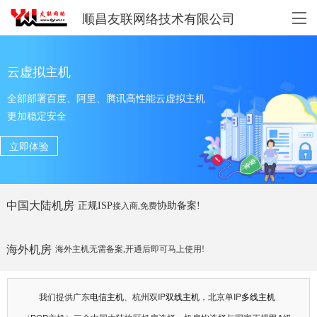
顺昌友联网络技术有限公司
云虚拟主机
拟主机
全部部署百度、阿里、腾讯高性能云虚
更加稳定安全
立即体验
中国大陆机房
正规ISP
协助备案!
接入商,免费
海外机房
海外主机无需备案,开通后即可马上使用!
我们提供广东
电信主机
、杭州双IP
双线主机
，北京单IP
多线主机