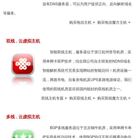
设有DNS服务器，可以为用户提供正向、反向解析域名
等服务。
购买电信主机
购买电信魔方主机
双线 . 云虚拟主机
智能双线主机，服务器位于浙江杭州世导机房，采
用单网卡双IP技术，结合我公司自主研发的NDNS域名
智能解析系统可完美实现网站的智能访问！机房设施一
流，两路市电、自备发电机及UPS多路电源保证。我们
使用的双线机房是目前国内较好的双线机房之一。
双线主机专题
购买双线主机
购买双线魔方主机
多线 . 云虚拟主机
BGP多线服务器位于北京铜牛机房，采用单网卡单
IP实现多线访问技术，使用BGP协议互联后网通与电信