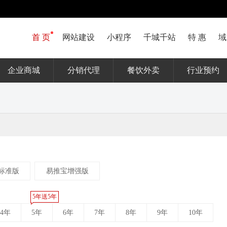
首 页
网站建设
小程序
千城千站
特 惠
域
企业商城
分销代理
餐饮外卖
行业预约
标准版
易推宝增强版
5年送5年
4年
5年
6年
7年
8年
9年
10年