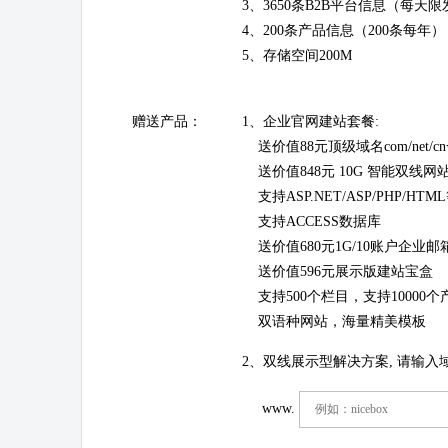
3、3650条B2B平台信息（每天限
4、200条产品信息（200条每年）
5、存储空间200M
赠送产品：
1、企业官网建站套餐:
送价值88元顶级域名com/net/c
送价值848元 10G 智能双线网
支持ASP.NET/ASP/PHP/HT
支持ACCESS数据库
送价值680元1G/10账户企业邮
送价值596元展示版建站宝盒
支持500个栏目，支持10000个
双语种网站，海量精美模板
2、双线展示型解决方案, 请输入
www.