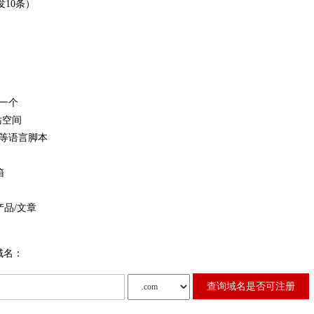
发10条）
n一个
站空间
ML等语言脚本
箱
产品/文章
域名：