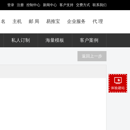
登录
注册
控制中心
新闻中心
客户支持
交费方式
联系我们
 名
主机
邮 局
易推宝
企业服务
代 理
私人订制
海量模板
客户案例
返回上一步
体验建站